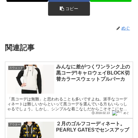
コピー
めぐ
関連記事
みんなに差がつくワンランク上の
スウェット
黒コーデ!キャロウェイBLOCK切
替カラースウェットプルパーカ
「黒コーデは無難」と思われることも多いですよね。派手なコーデ
ィネートは難しいからといって黒コーデを選んでいる方もいらっし
ゃるでしょう。しかし、シンプルな着こなしだからこそそこにセン
スが出るものです。ここではそんな黒コーデをワンランク上げる
2019.02.13
めぐ
コ...
２月のゴルフコーディネート。
アウター
PEARLY GATESでセンスアップ