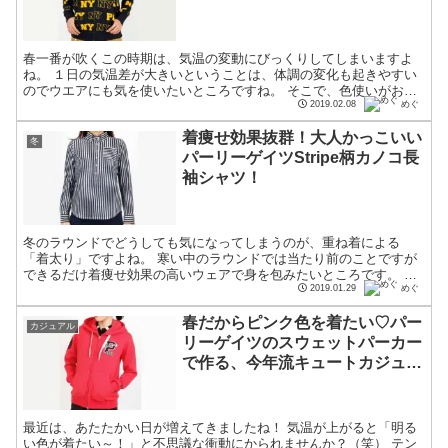
春一番が吹くこの時期は、気温の変動にびっくりしてしまいますよ
ね。 １日の気温差が大きいということは、体調の変化も起きやすい
のでウエアにも気を使いたいところですね。 そこで、色使いがおし
ゃれなパーリーゲイツのトップスを使ったコーディネートをご...
2019.02.08
めぐ
着痩せ効果抜群！大人かっこいい
冬
パーリーゲイツStripe柄カノコ長
袖シャツ！
冬のラウンドでどうしても気になってしまうのが、重ね着による
「着太り」ですよね。 寒い中のラウンドでは当たり前のことですが
できるだけ着痩せ効果の高いウェアで身を包みたいところです。 そ
こで今回おすすめするのが着痩せ効果の高いゴルフウェアです。...
2019.01.29
めぐ
春だからピンク色を着たい♡パー
カジュアル
リーゲイツのスウェットパーカー
で作る、今年流キュートカジュア
ル
最近は、あたたかい日が増えてきましたね！ 気温が上がると「明る
い色が着たい～！」と不思議な衝動にかられませんか？（笑） テン