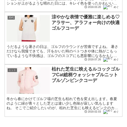
ションが上がるような晴れた日には、キレイ色を使ったかわいいカ
ジュアルスタイルでゴルフをするのがおすすめ♪ 今回は春に...
2019.03.20
めぐ
涼やかな表情で優雅に楽しめる♡
30代
アラサー、アラフォー向けの快適
ゴルフコーデ
うだるような暑さの日は、ゴルフのラウンドが苦痛ですよね。 暑さ
だけなら我慢できても、汗をかいた時のベトつきや体に熱がこもっ
ているような不快感は、ゴルフのスコアにも悪影響になるかもしれ
ません。 汗びっしょりだったり、不快感で顔色が悪くなったり...
2019.07.26
めぐ
枯れた芝生に映えるルコックゴル
ニット
フCat総柄ウォッシャブルニット
ブルゾンピンクコーデ
冬から春にかけてゴルフ場の芝生も枯れて色を変え出します。春夏
のように緑が青々とした芝とは違い少し色味が寂しい気もします
ね。 そこでご紹介したいのが、枯れた芝生にも映えるピンクのカラ
ーコーデです。どんな季節にも人気のあるピンクコーデですが、
2019.02.03
めぐ
冬...