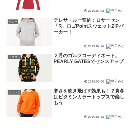
2019.03.03
めぐ
テレサ・ルー契約：ロサーセン
グレー
「R」ロゴPointスウェットZIPパ
ーカー！
2019.02.14
めぐ
２月のゴルフコーディネート。
アウター
PEARLY GATESでセンスアップ
2019.02.08
めぐ
寒さを吹き飛ばす効果も！？真冬
オレンジ
はビタミンカラートップスで楽し
もう
2019.01.14
めぐ