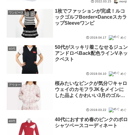
2022.03.15
monji
1枚でファッションが完成！ルコ
ワンピース
ックゴルフBorder×Danceスカラ
ップSleeveワンピ
2019.04.17
めぐ
50代がスッキリ着こなせるジュン
40代
アンドロペBack配色ラインVネッ
クベスト
2019.04.10
めぐ
桜みたいなピンクが気分♡キャロ
アウター
ウェイのカモフラJKをメインに
した品よくかわいい3月のゴルフ
コーデ
2019.03.22
めぐ
40代におすすめ春のピンクのポロ
40代
シャツベースコーディネート