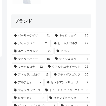
ブランド
パーリーゲイツ
41
キャロウェイ
36
ジャックバニー
28
ビームスゴルフ
27
ルコックゴルフ
22
ビバハート
15
マスターバニー
15
ジュン＆ロぺ
14
マーク＆ロナ
12
クアルトユナイテッド
12
アドミラルゴルフ
11
アディダスゴルフ
10
アルチビオ
9
セントアンドリュース
9
フィラゴルフ
9
トミーヒルフィガーゴルフ
8
ロサーセン
8
リエンダスエルタ
6
ダンスウィズドラゴン
6
アンパスィ
6