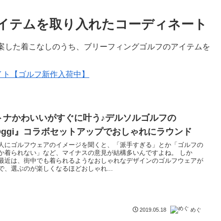
イテムを取り入れたコーディネート
案した着こなしのうち、ブリーフィングゴルフのアイテムを
グ公式サイト【ゴルフ新作入荷中】
トナかわいいがすぐに叶う♪デルソルゴルフの
Oggi』コラボセットアップでおしゃれにラウンド
人にゴルフウェアのイメージを聞くと、「派手すぎる」とか「ゴルフの
か着られない」など、マイナスの意見が結構多いんですよね。 しか
最近は、街中でも着られるようなおしゃれなデザインのゴルフウェアが
で、選ぶのが楽しくなるほどおしゃれ...
めぐ
2019.05.18