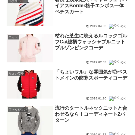
ペチスカート
イアスBorder格子エンボス一体
ペチスカート
2019.04.05
めぐ
枯れた芝生に映えるルコックゴル
ニット
フCat総柄ウォッシャブルニット
ブルゾンピンクコーデ
2019.02.03
めぐ
「ちょいワル」な雰囲気が◎ベス
ちょいワル
トメインの防寒スポーティコーデ
2019.01.30
めぐ
流行のタートルネックニットと合
ファッション
わせるなら！コーディネート2パ
ターン
2019.01.17
めぐ