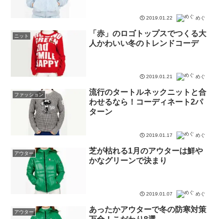
2019.01.22
めぐ
「赤」のロゴトップスでつくる大
ニット
人かわいい冬のトレンドコーデ
2019.01.21
めぐ
流行のタートルネックニットと合
ファッション
わせるなら！コーディネート2パ
ターン
2019.01.17
めぐ
芝が枯れる1月のアウターは鮮や
アウター
かなグリーンで決まり
2019.01.07
めぐ
あったかアウターで冬の防寒対策
アウター