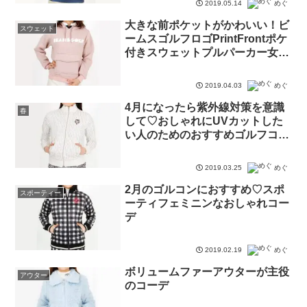
2019.05.14
めぐ
大きな前ポケットがかわいい！ビ
スウェット
ームスゴルフロゴPrintFrontポケ
付きスウェットプルパーカー女子
力アップ！
2019.04.03
めぐ
4月になったら紫外線対策を意識
春
して♡おしゃれにUVカットした
い人のためのおすすめゴルフコー
デ
2019.03.25
めぐ
2月のゴルコンにおすすめ♡スポ
スポーティー
ーティフェミニンなおしゃれコー
デ
2019.02.19
めぐ
ボリュームファーアウターが主役
アウター
のコーデ