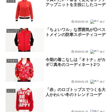
ニット
アップニットを主役にしたコーデ
2019.02.10
めぐ
「ちょいワル」な雰囲気が◎ベス
ちょいワル
トメインの防寒スポーティコーデ
2019.01.30
めぐ
今期の着こなしは「オトナ」がカ
アウター
ギ♡真冬のコーディネート2つ
2019.01.25
めぐ
「赤」のロゴトップスでつくる大
ニット
人かわいい冬のトレンドコーデ
2019.01.21
めぐ