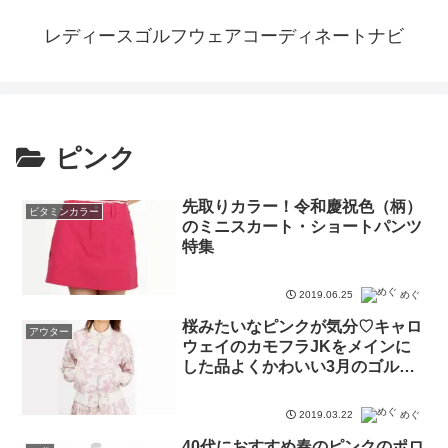
レディースゴルフウェアコーディネートナビ
ピンク
先取りカラー！令和慶祝色（柄）
ビタミンカラー
のミニスカート・ショートパンツ
特集
2019.06.25
めぐ
桜みたいなピンクが気分♡キャロ
アウター
ウェイのカモフラJKをメインに
した品よくかわいい3月のゴルフ
コーデ
2019.03.22
めぐ
40代におすすめ春のピンクのポロ