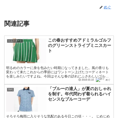
めぐ
関連記事
この春おすすめアドミラルゴルフ
ミニスカート
のグリーンストライプミニスカー
ト
明るめのカラーに身を包みたい時期になってきました。風の香りも
変わって来たこれからの季節にはワントーン上げたコーディネート
を楽しみたいですよね。今回はそんな春の訪れにふさわしいゴルフ
ウェアをご紹介しましょう。幅広い年齢から人気のあるグリーン
2019.03.10
めぐ
で...
「ブルーの達人」が夏のおしゃれ
30代
を制す。年代問わず着られるハイ
センスなブルーコーデ
そろそろ梅雨に入りそうな気配のある今日この頃・・・。 じめじめ