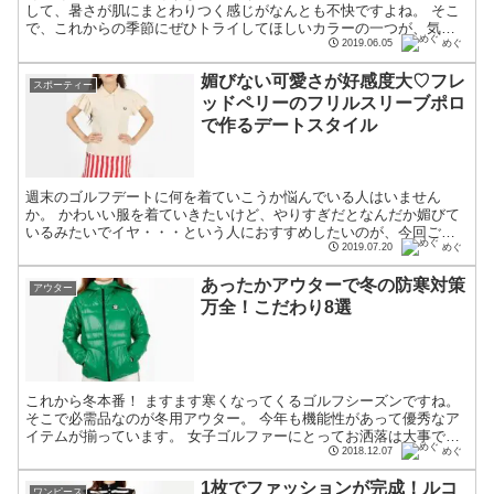
して、暑さが肌にまとわりつく感じがなんとも不快ですよね。 そこ
で、これからの季節にぜひトライしてほしいカラーの一つが、気持
ちをさわやかにしてくれるブルーです。 ブルーには、見た目...
2019.06.05
めぐ
媚びない可愛さが好感度大♡フレ
スポーティー
ッドペリーのフリルスリーブポロ
で作るデートスタイル
週末のゴルフデートに何を着ていこうか悩んでいる人はいません
か。 かわいい服を着ていきたいけど、やりすぎだとなんだか媚びて
いるみたいでイヤ・・・という人におすすめしたいのが、今回ご紹
介するコーディネートです。 フレッドペリーの新作アイテムを主...
2019.07.20
めぐ
あったかアウターで冬の防寒対策
アウター
万全！こだわり8選
これから冬本番！ ますます寒くなってくるゴルフシーズンですね。
そこで必需品なのが冬用アウター。 今年も機能性があって優秀なア
イテムが揃っています。 女子ゴルファーにとってお洒落は大事です
が、着ぶくれするのは嫌ですよね？ 冬でもかっこいいシ...
2018.12.07
めぐ
1枚でファッションが完成！ルコ
ワンピース