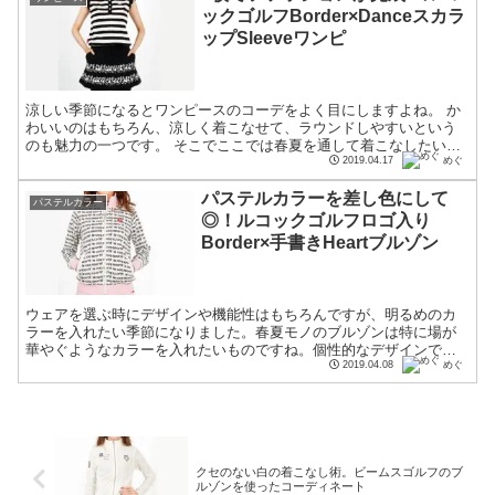
ックゴルフBorder×Danceスカラ
ップSleeveワンピ
涼しい季節になるとワンピースのコーデをよく目にしますよね。 か
わいいのはもちろん、涼しく着こなせて、ラウンドしやすいという
のも魅力の一つです。 そこでここでは春夏を通して着こなしたいワ
ンピースコーデをご紹介していきましょう。 1枚あれば完成...
2019.04.17
めぐ
パステルカラーを差し色にして
パステルカラー
◎！ルコックゴルフロゴ入り
Border×手書きHeartブルゾン
ウェアを選ぶ時にデザインや機能性はもちろんですが、明るめのカ
ラーを入れたい季節になりました。春夏モノのブルゾンは特に場が
華やぐようなカラーを入れたいものですね。個性的なデザインでも
色味はとても大切です。そこで今回はブランド名が印象的なブル
2019.04.08
めぐ
ゾ...
クセのない白の着こなし術。ビームスゴルフのブ
ルゾンを使ったコーディネート