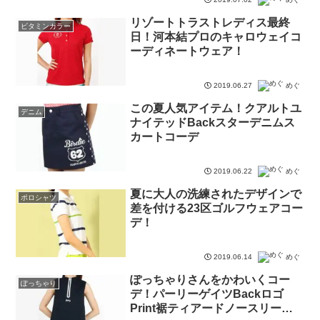
リゾートトラストレディス最終
ビタミンカラー
日！河本結プロのキャロウェイコ
ーディネートウェア！
2019.06.27
めぐ
この夏人気アイテム！クアルトユ
デニム
ナイテッドBackスターデニムス
カートコーデ
2019.06.22
めぐ
夏に大人の洗練されたデザインで
ポロシャツ
差を付ける23区ゴルフウェアコー
デ！
2019.06.14
めぐ
ぽっちゃりさんをかわいくコー
ぽっちゃり
デ！パーリーゲイツBackロゴ
Print裾ティアードノースリーブ