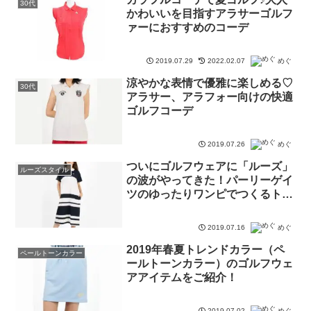
30代
かわいいを目指すアラサーゴルフ
ァーにおすすめのコーデ
2019.07.29
2022.02.07
めぐ
涼やかな表情で優雅に楽しめる♡
30代
アラサー、アラフォー向けの快適
ゴルフコーデ
2019.07.26
めぐ
ついにゴルフウェアに「ルーズ」
ルーズスタイル
の波がやってきた！パーリーゲイ
ツのゆったりワンピでつくるトレ
ンドカジュアルスタイル♪
2019.07.16
めぐ
2019年春夏トレンドカラー（ペ
ペールトーンカラー
ールトーンカラー）のゴルフウェ
アアイテムをご紹介！
2019.07.02
めぐ