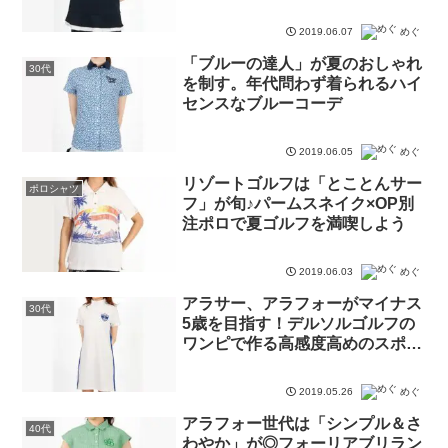
カットソー
2019.06.07
めぐ
「ブルーの達人」が夏のおしゃれ
30代
を制す。年代問わず着られるハイ
センスなブルーコーデ
2019.06.05
めぐ
リゾートゴルフは「とことんサー
ポロシャツ
フ」が旬♪パームスネイク×OP別
注ポロで夏ゴルフを満喫しよう
2019.06.03
めぐ
アラサー、アラフォーがマイナス
30代
5歳を目指す！デルソルゴルフの
ワンピで作る高感度高めのスポー
ティースタイル
2019.05.26
めぐ
アラフォー世代は「シンプル＆さ
40代
わやか」が◎フォーリアブリラン