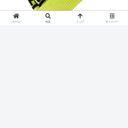
ホーム
検索
トップ
サイドバー
ぽんぽんニットキャップ
もこもことした素材感がかわいいニット帽は、真冬のコーディネ
ートに積極的に取り入れてほしいアイテムです。
パーリーゲイツのニット帽は、カラバリ豊富な4色展開。
モノトーンカラーを合わせてベーシックにまとめるもよし、ブル
ーやイエローでポップな印象にするものかわいいですよ。
PGのワッペン使いでプレッピーな雰囲気のあるアイテムなので、
個性的な柄やカラーを集めたコーディネートをきれいにまとめて
くれる効果もあります。