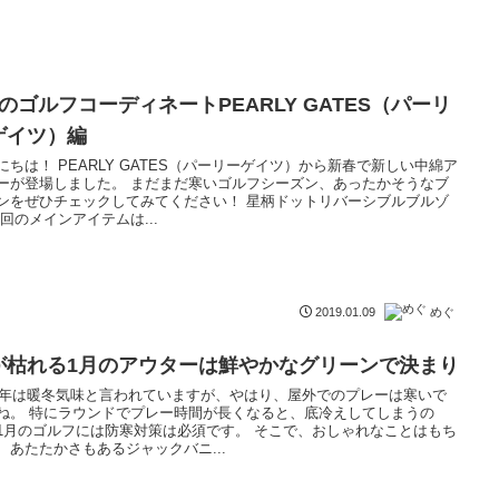
月のゴルフコーディネートPEARLY GATES（パーリ
ゲイツ）編
にちは！ PEARLY GATES（パーリーゲイツ）から新春で新しい中綿ア
ーが登場しました。 まだまだ寒いゴルフシーズン、あったかそうなブ
ンをぜひチェックしてみてください！ 星柄ドットリバーシブルブルゾ
今回のメインアイテムは...
めぐ
2019.01.09
が枯れる1月のアウターは鮮やかなグリーンで決まり
19年は暖冬気味と言われていますが、やはり、屋外でのプレーは寒いで
ね。 特にラウンドでプレー時間が長くなると、底冷えしてしまうの
1月のゴルフには防寒対策は必須です。 そこで、おしゃれなことはもち
、あたたかさもあるジャックバニ...