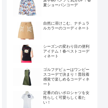
派手柄パンツで気分UP！春
夏ショーパンコーデ
自然に溶けこむ、ナチュラ
ルカラーのコーディネート
シーズンの変わり目の便利
アイテム！春ベストコーデ
ィネート
ゴルフデビューはワンピー
スコーデで決まり！普段着
感覚で楽しめるコーディネ
ート
定番の白いポロシャツを女
性らしく可愛らしく着た
い！