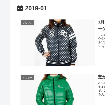
2019-01
1
ブルゾン
ー
こん
ウタ
ルゾ
ン 
芝
アウター
20
すよ
で、
ろん